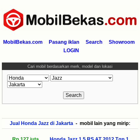
MobilBekas.com
Pasang iklan
Search
Showroom
LOGIN
Cari mobil berdasarkan merk, model dan lokasi
Jual Honda Jazz di Jakarta
- mobil lain yang mirip:
Rp 127 juta
Honda Jazz 1.5 RS AT 2012 Tgn 1