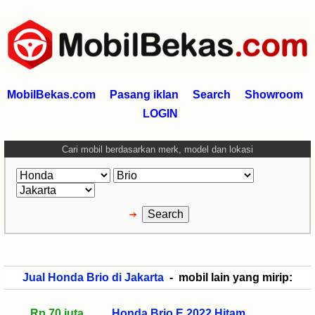
MobilBekas.com
Pasang iklan
Search
Showroom
LOGIN
Cari mobil berdasarkan merk, model dan lokasi
Jual Honda Brio di Jakarta
- mobil lain yang mirip:
Rp 70 juta
Honda Brio E 2022 Hitam