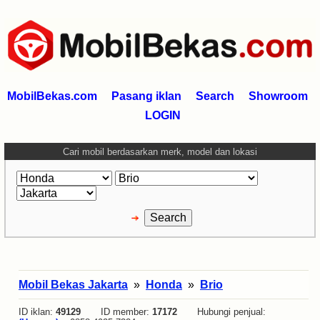
MobilBekas.com
Pasang iklan
Search
Showroom
LOGIN
Cari mobil berdasarkan merk, model dan lokasi
Mobil Bekas Jakarta
»
Honda
»
Brio
ID iklan:
49129
ID member:
17172
Hubungi penjual: