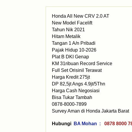
Honda All New CRV 2.0 AT
New Model Facelift
Tahun Nik 2021
Hitam Metalik
Tangan 1 A/n Pribadi
Pajak Hidup 10-2026
Plat B DKI Genap
KM 31ribuan Record Service
Full Set Orisinil Terawat
Harga Kredit 275jt
DP 82,5jt Angs 4.9jt/5Thn
Harga Cash Negosiasi
Bisa Tukar Tambah
0878-8000-7899
Survey Aman di Honda Jakarta Barat
Hubungi
BA Mohan :
0878 800