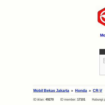
Mo
Mobil Bekas Jakarta
»
Honda
»
CR-V
ID iklan:
49270
ID member:
17101
Hubungi p