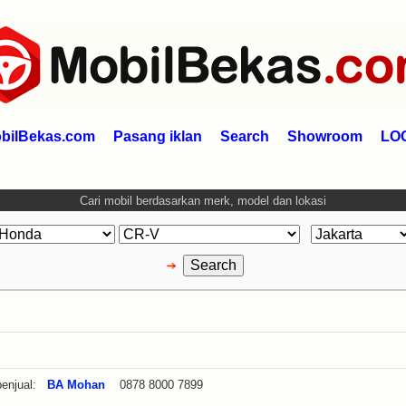
bilBekas.com
Pasang iklan
Search
Showroom
LO
Cari mobil berdasarkan merk, model dan lokasi
enjual:
BA Mohan
0878 8000 7899