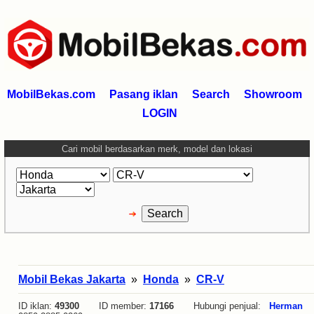
MobilBekas.com
Pasang iklan
Search
Showroom
LOGIN
Cari mobil berdasarkan merk, model dan lokasi
Mobil Bekas Jakarta
»
Honda
»
CR-V
ID iklan:
49300
ID member:
17166
Hubungi penjual:
Herman