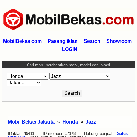
MobilBekas.com
Pasang iklan
Search
Showroom
LOGIN
Cari mobil berdasarkan merk, model dan lokasi
Mobil Bekas Jakarta
»
Honda
»
Jazz
ID iklan:
49411
ID member:
17178
Hubungi penjual:
Sales