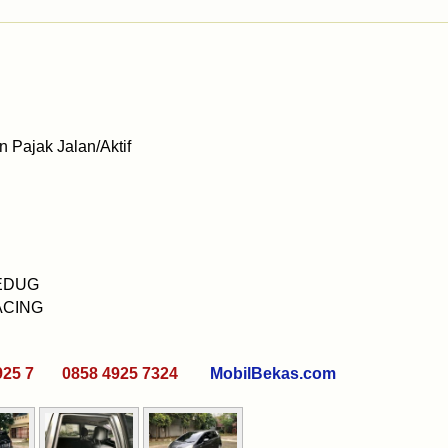
 Pajak Jalan/Aktif
JEDUG
ACING
925 7 0858 4925 7324
MobilBekas.com