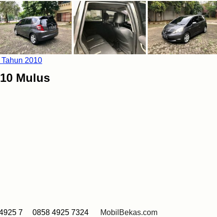
010 Mulus
4925 7 0858 4925 7324
MobilBekas.com