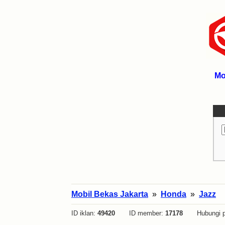
Mo
Mobil Bekas Jakarta
»
Honda
»
Jazz
ID iklan:
49420
ID member:
17178
Hubungi p