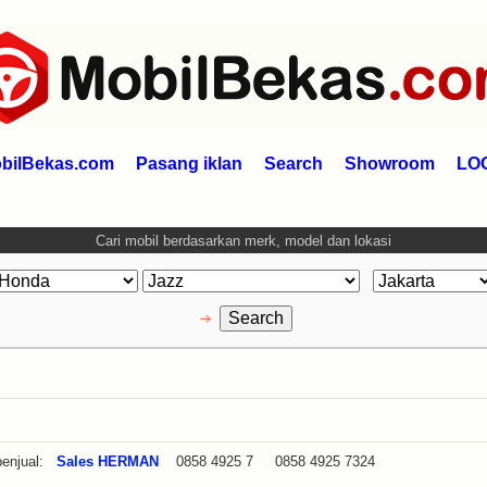
bilBekas.com
Pasang iklan
Search
Showroom
LO
Cari mobil berdasarkan merk, model dan lokasi
enjual:
Sales HERMAN
0858 4925 7 0858 4925 7324