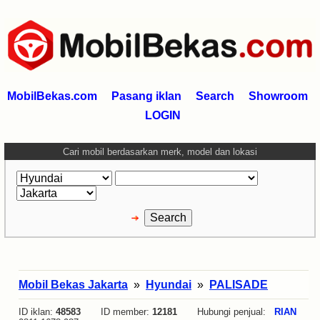
MobilBekas.com
Pasang iklan
Search
Showroom
LOGIN
Cari mobil berdasarkan merk, model dan lokasi
Mobil Bekas Jakarta
»
Hyundai
»
PALISADE
ID iklan:
48583
ID member:
12181
Hubungi penjual:
RIAN