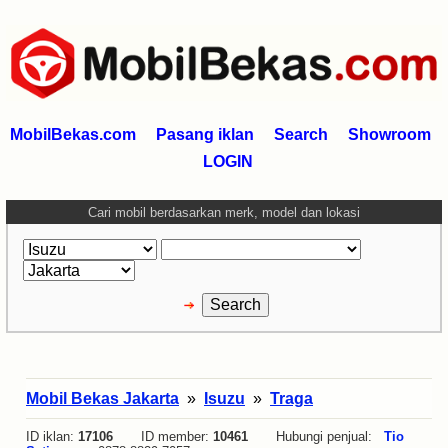
MobilBekas.com
Pasang iklan
Search
Showroom
LOGIN
Cari mobil berdasarkan merk, model dan lokasi
Mobil Bekas Jakarta
»
Isuzu
»
Traga
ID iklan:
17106
ID member:
10461
Hubungi penjual:
Tio