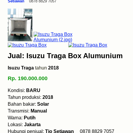
Setiawan
0878 8829 7057
Jual: Isuzu Traga Box Alumunium
Isuzu Traga
tahun
2018
Rp. 190.000.000
Kondisi:
BARU
Tahun produksi:
2018
Bahan bakar:
Solar
Transmisi:
Manual
Warna:
Putih
Lokasi:
Jakarta
Hubungi penjual:
Tio Setiawan
0878 8829 7057