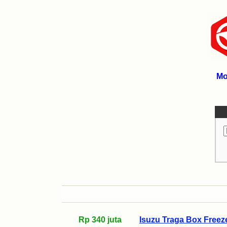
Mo
Rp 340 juta
Isuzu Traga Box Freeze