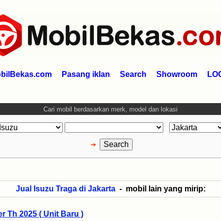
bilBekas.com
Pasang iklan
Search
Showroom
LO
Cari mobil berdasarkan merk, model dan lokasi
Jual Isuzu Traga di Jakarta
- mobil lain yang mirip:
r Th 2025 ( Unit Baru )