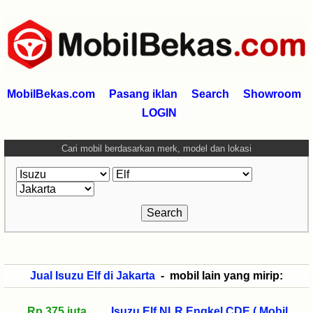
MobilBekas.com
Pasang iklan
Search
Showroom
LOGIN
Cari mobil berdasarkan merk, model dan lokasi
Jual Isuzu Elf di Jakarta
- mobil lain yang mirip:
Rp 375 juta
Isuzu Elf NLR Engkel CDE ( Mobil