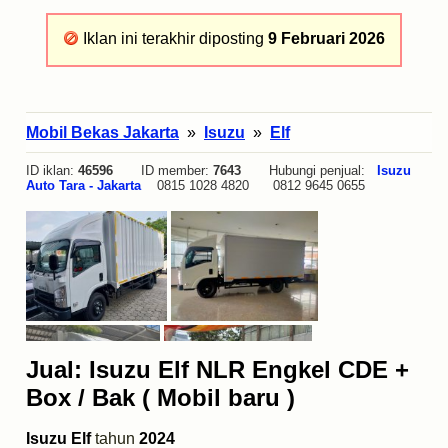
Iklan ini terakhir diposting
9 Februari 2026
Mobil Bekas Jakarta
»
Isuzu
»
Elf
ID iklan:
46596
ID member:
7643
Hubungi penjual:
Isuzu
Auto Tara - Jakarta
0815 1028 4820 0812 9645 0655
Jual: Isuzu Elf NLR Engkel CDE +
Box / Bak ( Mobil baru )
Isuzu Elf
tahun
2024