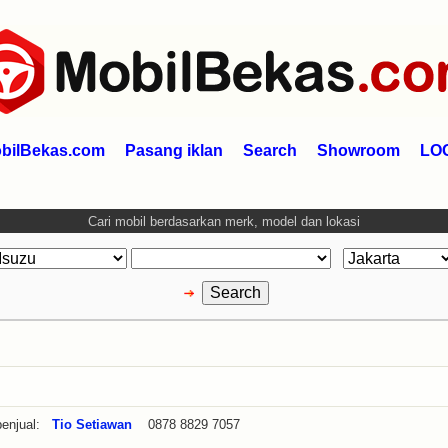
bilBekas.com
Pasang iklan
Search
Showroom
LO
Cari mobil berdasarkan merk, model dan lokasi
enjual:
Tio Setiawan
0878 8829 7057