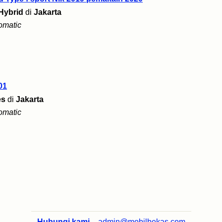
Hybrid
di
Jakarta
omatic
01
es
di
Jakarta
omatic
Hubungi kami
-
admin@mobilbekas.com