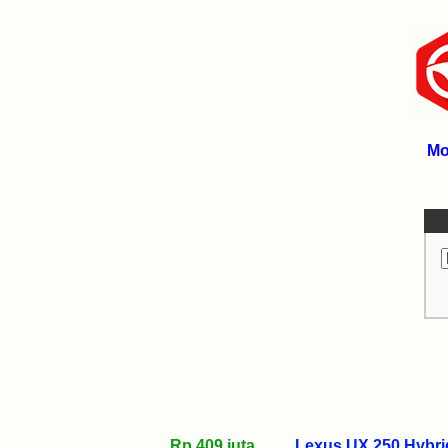
Mo
Rp 409 juta
Lexus UX 250 Hybrid