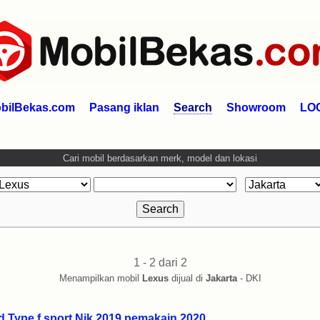
bilBekas.com
Pasang iklan
Search
Showroom
LO
Cari mobil berdasarkan merk, model dan lokasi
1 - 2 dari 2
Menampilkan mobil
Lexus
dijual di
Jakarta
- DKI
 Type f sport Nik 2019 pemakain 2020