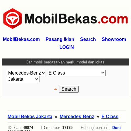
MobilBekas.com
Pasang iklan
Search
Showroom
LOGIN
Cari mobil berdasarkan merk, model dan lokasi
Mobil Bekas Jakarta
»
Mercedes-Benz
»
E Class
ID iklan:
49074
ID member:
17175
Hubungi penjual:
Doni