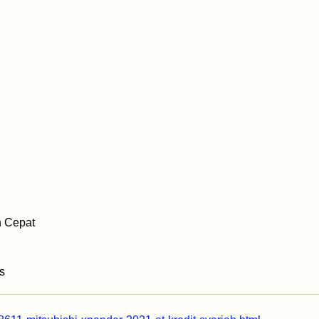
h Cepat
s