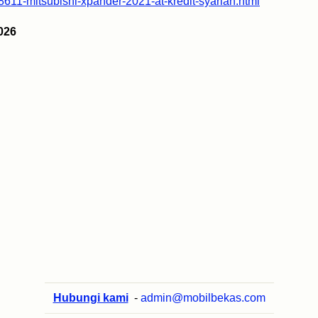
48611-mitsubishi-xpander-2021-at-kredit-syariah.html
026
Hubungi kami
-
admin@mobilbekas.com