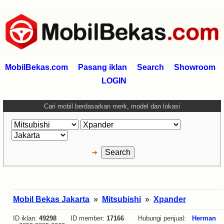
MobilBekas.com
Pasang iklan
Search
Showroom
LOGIN
Cari mobil berdasarkan merk, model dan lokasi
Mobil Bekas Jakarta
»
Mitsubishi
»
Xpander
ID iklan:
49298
ID member:
17166
Hubungi penjual:
Herman