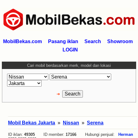
MobilBekas.com
Pasang iklan
Search
Showroom
LOGIN
Cari mobil berdasarkan merk, model dan lokasi
Mobil Bekas Jakarta
»
Nissan
»
Serena
ID iklan:
49305
ID member:
17166
Hubungi penjual:
Herman