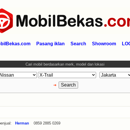
bilBekas.com
Pasang iklan
Search
Showroom
LO
Cari mobil berdasarkan merk, model dan lokasi
enjual:
Herman
0859 2885 0269