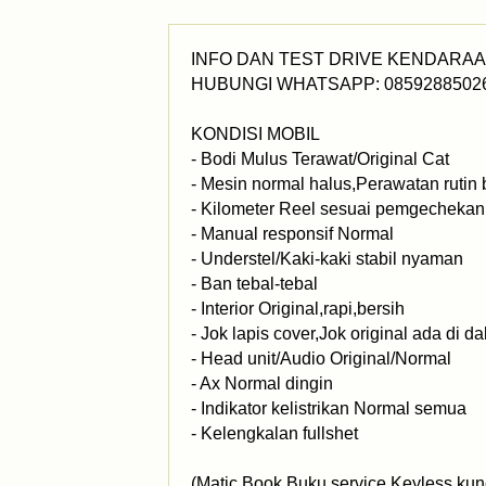
INFO DAN TEST DRIVE KENDARA
HUBUNGI WHATSAPP: 0859288502
KONDISI MOBIL
- Bodi Mulus Terawat/Original Cat
- Mesin normal halus,Perawatan rutin 
- Kilometer Reel sesuai pemgechekan s
- Manual responsif Normal
- Understel/Kaki-kaki stabil nyaman
- Ban tebal-tebal
- Interior Original,rapi,bersih
- Jok lapis cover,Jok original ada di 
- Head unit/Audio Original/Normal
- Ax Normal dingin
- Indikator kelistrikan Normal semua
- Kelengkalan fullshet
(Matic Book,Buku service,Keyless kun