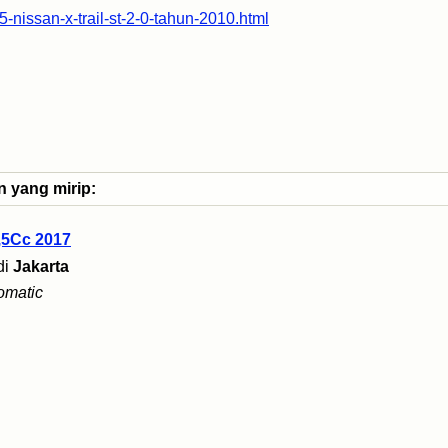
-nissan-x-trail-st-2-0-tahun-2010.html
n yang mirip:
2,5Cc 2017
di
Jakarta
omatic