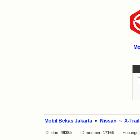
Mo
Mobil Bekas Jakarta
»
Nissan
»
X-Trail
ID iklan:
49385
ID member:
17166
Hubungi p