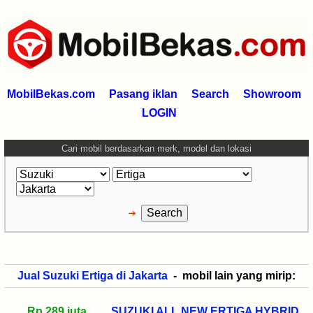
MobilBekas.com
Pasang iklan
Search
Showroom
LOGIN
Cari mobil berdasarkan merk, model dan lokasi
Jual Suzuki Ertiga di Jakarta
- mobil lain yang mirip:
Rp 289 juta
SUZUKI ALL NEW ERTIGA HYBRID