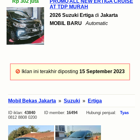
Rp 302 juta
PROMO ALL NEW ERTIGA CRUISE
AT TDP MURAH
2026 Suzuki Ertiga
di
Jakarta
MOBIL BARU
Automatic
Iklan ini terakhir diposting
15 September 2023
Mobil Bekas Jakarta
»
Suzuki
»
Ertiga
ID iklan:
43840
ID member:
16494
Hubungi penjual:
Tyas
0812 8808 0200