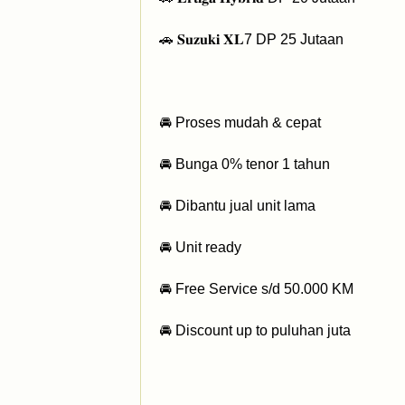
‎🚗 𝐒𝐮𝐳𝐮𝐤𝐢 𝐗𝐋7 DP 25 Jutaan
‎🚘 Proses mudah & cepat
‎🚘 Bunga 0% tenor 1 tahun
‎🚘 Dibantu jual unit lama
‎🚘 Unit ready
‎🚘 Free Service s/d 50.000 KM
‎🚘 Discount up to puluhan juta