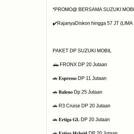
‎*PROMO@ BERSAMA SUZUKI MOBI
‎✔️RajanyaDiskon hingga 57 JT (LIMA 
‎PAKET DP SUZUKI MOBIL
‎🛻 FRONX DP 20 Jutaan
‎🚗 𝐄𝐬𝐩𝐫𝐞𝐬𝐬𝐨 DP 11 Jutaan
‎🚗 𝐁𝐚𝐥𝐞𝐧𝐨 Dp 25 Jutaan
‎🚗 R3 Cruise DP 20 Jutaan
‎🚗 𝐄𝐫𝐭𝐢𝐠𝐚 𝐆𝐋 DP 20 Jutaan
‎🚗 𝐄𝐫𝐭𝐢𝐠𝐚 𝐇𝐲𝐛𝐫𝐢𝐝 DP 20 Jutaan