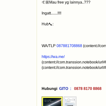
‎🤙🏼Mau free yg lainnya..???
‎Ingatt.......!!!!
‎Hub📞:
‎WA/TLP
087881708868
(content://c
https://wa.me/
(content://com.transsion.notebook/ur
(content://com.transsion.notebook/ur
Hubungi
GITO :
0878 8170 88