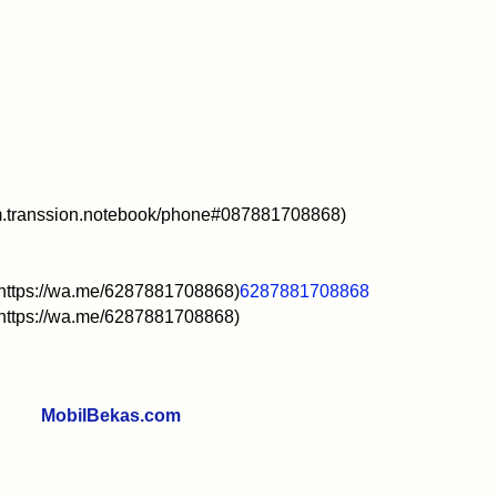
om.transsion.notebook/phone#087881708868)
l#https://wa.me/6287881708868)
6287881708868
l#https://wa.me/6287881708868)
68
MobilBekas.com