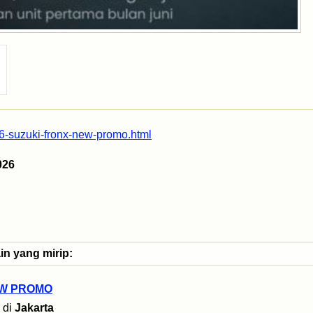
36-suzuki-fronx-new-promo.html
026
in yang mirip:
EW PROMO
di
Jakarta