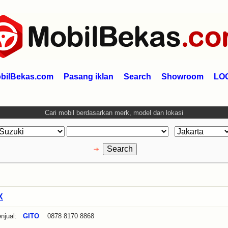
bilBekas.com
Pasang iklan
Search
Showroom
LO
Cari mobil berdasarkan merk, model dan lokasi
X
njual:
GITO
0878 8170 8868