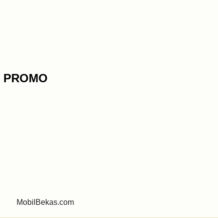
W PROMO
868
MobilBekas.com