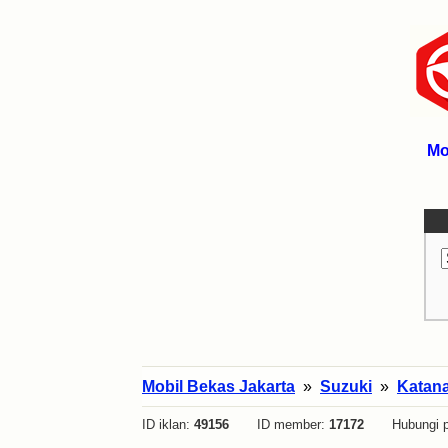
Mo
Mobil Bekas Jakarta
»
Suzuki
»
Katan
ID iklan:
49156
ID member:
17172
Hubungi p