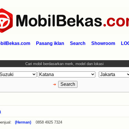
bilBekas.com
Pasang iklan
Search
Showroom
LO
Cari mobil berdasarkan merk, model dan lokasi
a
enjual:
(Herman)
0858 4925 7324