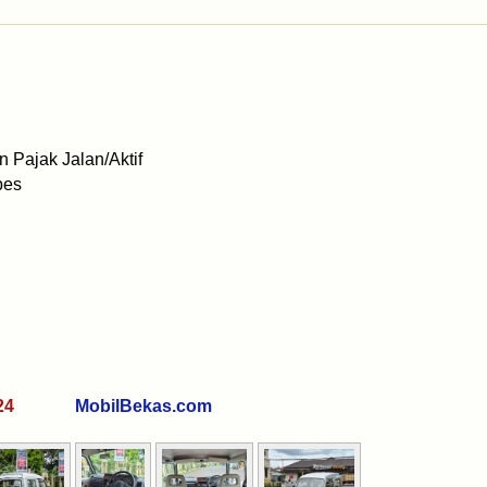
 Pajak Jalan/Aktif
bes
 7324
MobilBekas.com