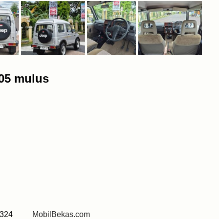
005 mulus
5 7324
MobilBekas.com