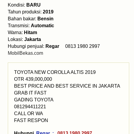
Kondisi:
BARU
Tahun produksi:
2019
Bahan bakar:
Bensin
Transmisi:
Automatic
Warna:
Hitam
Lokasi:
Jakarta
Hubungi penjual:
Regar
0813 1980 2997
MobilBekas.com
TOYOTA NEW COROLLA ALTIS 2019
OTR 439,000,000
BEST PRICE AND BEST SERVICE IN JAKARTA
GRAB IT FAST
GADING TOYOTA
081294411221
CALL OR WA
FAST RESPON
Hubungi
Regar :
0813 1980 2997