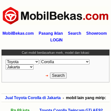
MobilBekas.com
Pasang iklan
Search
Showroom
LOGIN
Cari mobil berdasarkan merk, model dan lokasi
Jual Toyota Corolla di Jakarta
- mobil lain yang mirip:
Rp 69 juta
Toyota Corolla Twincam GTi AE92