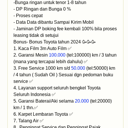
-Bunga ringan untuk tenor 1-8 tahun
- DP Ringan dan Bunga 0 %
- Proses cepat
- Data Data dibantu Sampai Kirim Mobil
- Jaminan DP boking fee kembali 100% bila proses
leasing tidak di setujui
Bonus- Bonus Toyota tahun 2024 🥳🥳🥳
1. Kaca Film 3m Auto Film ✅
2. Garansi Mesin
100.000
(tel:100000) km / 3 tahun
(mana yang tercapai lebih dahulu) ✅
3. Free Service 1000 km s/d
50.000
(tel:50000) km
/ 4 tahun ( Sudah Oil ) Sesuai dgn pedoman buku
service ✅
4. Layanan support seluruh bengkel Toyota
Seluruh Indonesia ✅
5. Garansi Baterai/Aki selama
20.000
(tel:20000)
km / 1 thn.✅
6. Karpet Lembaran Toyota ✅
7. Talang Air ✅
8. Pengingat Service dan Pengingat Pajak