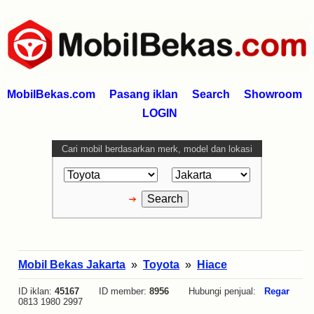
MobilBekas.com
Pasang iklan
Search
Showroom
LOGIN
Cari mobil berdasarkan merk, model dan lokasi
Mobil Bekas Jakarta
»
Toyota
»
Hiace
ID iklan:
45167
ID member:
8956
Hubungi penjual:
Regar
0813 1980 2997