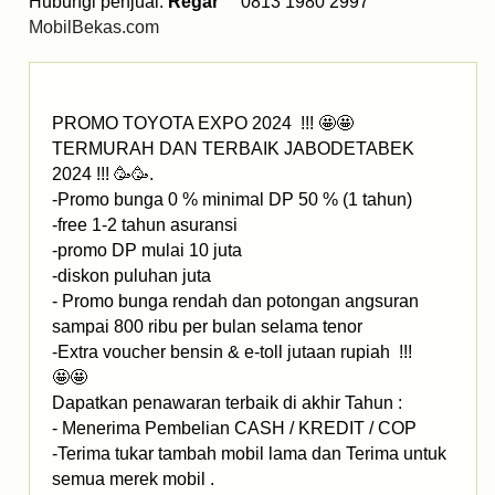
Hubungi penjual:
Regar
0813 1980 2997
MobilBekas.com
PROMO TOYOTA EXPO 2024 !!! 🤩🤩
TERMURAH DAN TERBAIK JABODETABEK
2024 !!! 🥳🥳.
-Promo bunga 0 % minimal DP 50 % (1 tahun)
-free 1-2 tahun asuransi
-promo DP mulai 10 juta
-diskon puluhan juta
- Promo bunga rendah dan potongan angsuran
sampai 800 ribu per bulan selama tenor
-Extra voucher bensin & e-toll jutaan rupiah !!!
🤩🤩
Dapatkan penawaran terbaik di akhir Tahun :
- Menerima Pembelian CASH / KREDIT / COP
-Terima tukar tambah mobil lama dan Terima untuk
semua merek mobil .