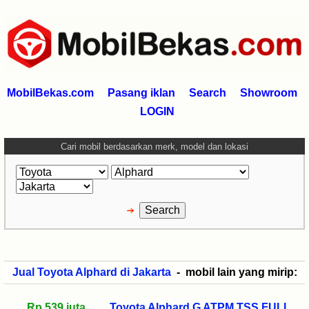
MobilBekas.com
Pasang iklan
Search
Showroom
LOGIN
Cari mobil berdasarkan merk, model dan lokasi
Jual Toyota Alphard di Jakarta
- mobil lain yang mirip:
Rp 539 juta
Toyota Alphard G ATPM TSS FULL