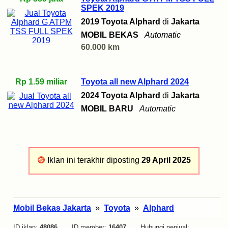
SPEK 2019
2019 Toyota Alphard
di
Jakarta
MOBIL BEKAS
Automatic
60.000 km
Rp 1.59 miliar
Toyota all new Alphard 2024
2024 Toyota Alphard
di
Jakarta
MOBIL BARU
Automatic
Iklan ini terakhir diposting
29 April 2025
Mobil Bekas Jakarta
»
Toyota
»
Alphard
ID iklan:
48086
ID member:
16407
Hubungi penjual: