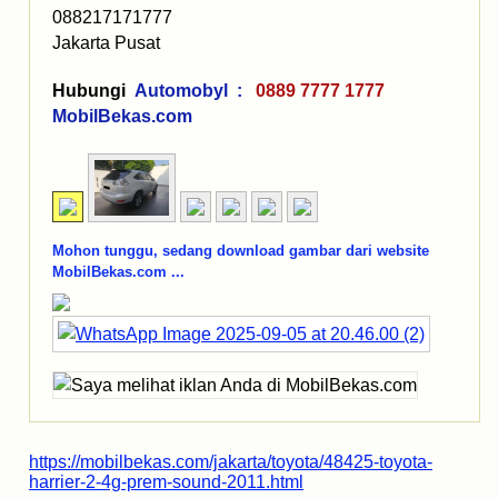
088217171777
Jakarta Pusat
Hubungi
Automobyl :
0889 7777 1777
MobilBekas.com
Mohon tunggu, sedang download gambar dari website
MobilBekas.com ...
https://mobilbekas.com/jakarta/toyota/48425-toyota-
harrier-2-4g-prem-sound-2011.html