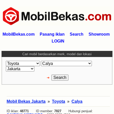
MobilBekas.com
Pasang iklan
Search
Showroom
LOGIN
Cari mobil berdasarkan merk, model dan lokasi
Mobil Bekas Jakarta
»
Toyota
»
Calya
ID iklan:
48771
ID member:
7827
Hubungi penjual: