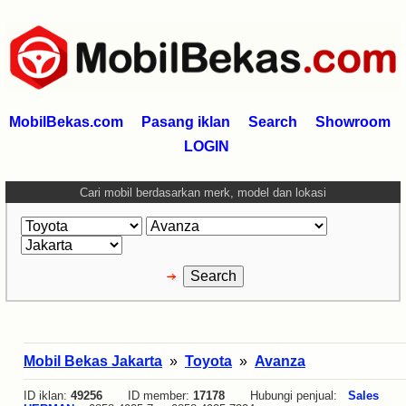
MobilBekas.com
Pasang iklan
Search
Showroom
LOGIN
Cari mobil berdasarkan merk, model dan lokasi
Mobil Bekas Jakarta
»
Toyota
»
Avanza
ID iklan:
49256
ID member:
17178
Hubungi penjual:
Sales