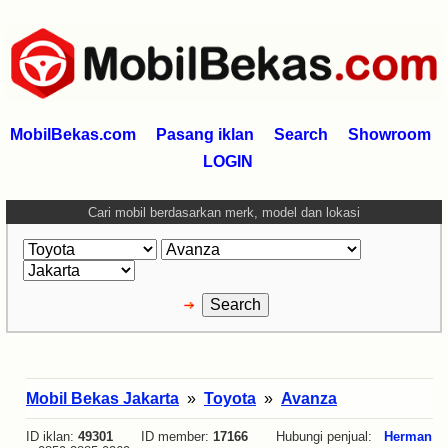
MobilBekas.com
Pasang iklan
Search
Showroom
LOGIN
Cari mobil berdasarkan merk, model dan lokasi
Mobil Bekas Jakarta
»
Toyota
»
Avanza
ID iklan:
49301
ID member:
17166
Hubungi penjual:
Herman