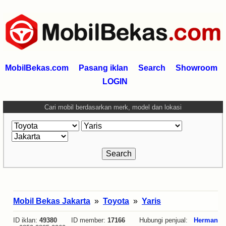
MobilBekas.com
Pasang iklan
Search
Showroom
LOGIN
Cari mobil berdasarkan merk, model dan lokasi
Mobil Bekas Jakarta
»
Toyota
»
Yaris
ID iklan:
49380
ID member:
17166
Hubungi penjual:
Herman