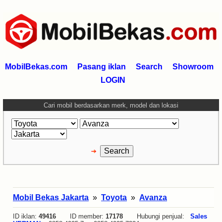
MobilBekas.com
Pasang iklan
Search
Showroom
LOGIN
Cari mobil berdasarkan merk, model dan lokasi
Mobil Bekas Jakarta
»
Toyota
»
Avanza
ID iklan:
49416
ID member:
17178
Hubungi penjual:
Sales