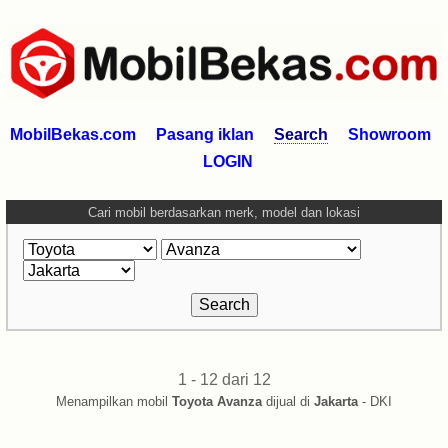
MobilBekas.com
Pasang iklan
Search
Showroom
LOGIN
Cari mobil berdasarkan merk, model dan lokasi
1 - 12 dari 12
Menampilkan mobil
Toyota Avanza
dijual di
Jakarta
- DKI