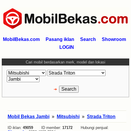
MobilBekas.com
Pasang iklan
Search
Showroom
LOGIN
Cari mobil berdasarkan merk, model dan lokasi
Mobil Bekas Jambi
»
Mitsubishi
»
Strada Triton
ID iklan:
49059
ID member:
17172
Hubungi penjual: