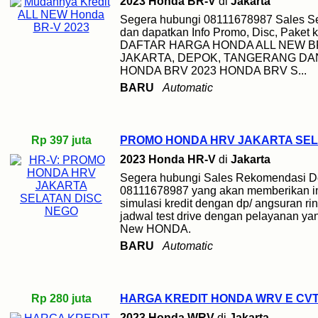
2023 Honda BR-V
di
Jakarta
Segera hubungi 08111678987 Sales S
dan dapatkan Info Promo, Disc, Paket 
DAFTAR HARGA HONDA ALL NEW B
JAKARTA, DEPOK, TANGERANG DAN
HONDA BRV 2023 HONDA BRV S...
BARU
Automatic
Rp 397 juta
PROMO HONDA HRV JAKARTA SEL
2023 Honda HR-V
di
Jakarta
Segera hubungi Sales Rekomendasi D
08111678987 yang akan memberikan inf
simulasi kredit dengan dp/ angsuran rin
jadwal test drive dengan pelayanan yan
New HONDA.
BARU
Automatic
Rp 280 juta
HARGA KREDIT HONDA WRV E CVT 
2023 Honda WRV
di
Jakarta