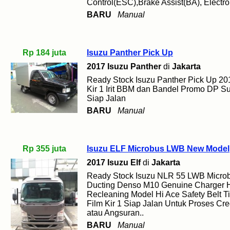
Control(ESC),Brake Assist(BA), Electron
BARU
Manual
Rp 184 juta
Isuzu Panther Pick Up
2017 Isuzu Panther
di
Jakarta
Ready Stock Isuzu Panther Pick Up 20
Kir 1 Irit BBM dan Bandel Promo DP S
Siap Jalan
BARU
Manual
Rp 355 juta
Isuzu ELF Microbus LWB New Model
2017 Isuzu Elf
di
Jakarta
Ready Stock Isuzu NLR 55 LWB Micro
Ducting Denso M10 Genuine Charger 
Recleaning Model Hi Ace Safety Belt 
Film Kir 1 Siap Jalan Untuk Proses Cre
atau Angsuran..
BARU
Manual