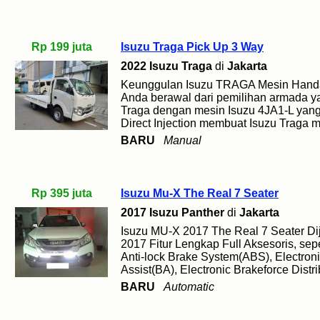
Rp 199 juta
Isuzu Traga Pick Up 3 Way
2022 Isuzu Traga
di
Jakarta
Keunggulan Isuzu TRAGA Mesin Handal
Anda berawal dari pemilihan armada ya
Traga dengan mesin Isuzu 4JA1-L yang
Direct Injection membuat Isuzu Traga me
BARU
Manual
Rp 395 juta
Isuzu Mu-X The Real 7 Seater
2017 Isuzu Panther
di
Jakarta
Isuzu MU-X 2017 The Real 7 Seater Di
2017 Fitur Lengkap Full Aksesoris, sepe
Anti-lock Brake System(ABS), Electroni
Assist(BA), Electronic Brakeforce Distri
BARU
Automatic