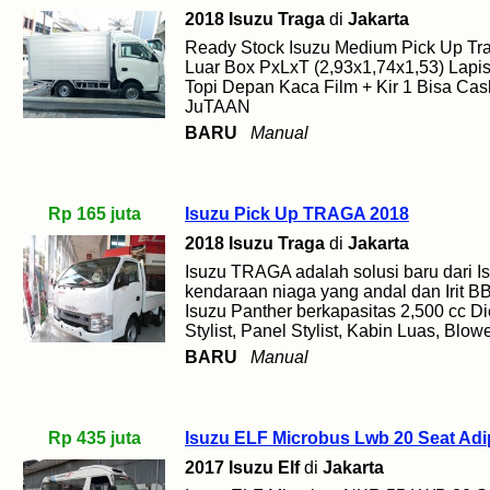
2018 Isuzu Traga
di
Jakarta
Ready Stock Isuzu Medium Pick Up Tr
Luar Box PxLxT (2,93x1,74x1,53) Lapi
Topi Depan Kaca Film + Kir 1 Bisa Cash
JuTAAN
BARU
Manual
Rp 165 juta
Isuzu Pick Up TRAGA 2018
2018 Isuzu Traga
di
Jakarta
Isuzu TRAGA adalah solusi baru dari I
kendaraan niaga yang andal dan Irit 
Isuzu Panther berkapasitas 2,500 cc Die
Stylist, Panel Stylist, Kabin Luas, Blow
BARU
Manual
Rp 435 juta
Isuzu ELF Microbus Lwb 20 Seat Adi
2017 Isuzu Elf
di
Jakarta