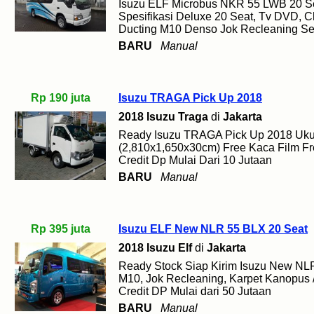
Isuzu ELF Microbus NKR 55 LWB 20 Sea
Spesifikasi Deluxe 20 Seat, Tv DVD, 
Ducting M10 Denso Jok Recleaning Se
BARU
Manual
Rp 190 juta
Isuzu TRAGA Pick Up 2018
2018 Isuzu Traga
di
Jakarta
Ready Isuzu TRAGA Pick Up 2018 Uk
(2,810x1,650x30cm) Free Kaca Film Fre
Credit Dp Mulai Dari 10 Jutaan
BARU
Manual
Rp 395 juta
Isuzu ELF New NLR 55 BLX 20 Seat
2018 Isuzu Elf
di
Jakarta
Ready Stock Siap Kirim Isuzu New NL
M10, Jok Recleaning, Karpet Kanopus 
Credit DP Mulai dari 50 Jutaan
BARU
Manual