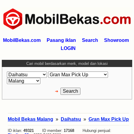
MobilBekas.com
Pasang iklan
Search
Showroom
LOGIN
Cari mobil berdasarkan merk, model dan lokasi
Mobil Bekas Malang
»
Daihatsu
»
Gran Max Pick Up
ID iklan:
49321
ID member:
17168
Hubungi penjual: