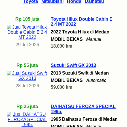
Toyota
Mitsubishi
Honda
Daihatsu
Rp 105 juta
Toyota Hilux Double Cabin E
2.4 MT 2022
2022 Toyota Hilux
di
Medan
MOBIL BEKAS
Manual
29 Jul 2026
18.000 km
Rp 55 juta
Suzuki Swift GX 2013
2013 Suzuki Swift
di
Medan
MOBIL BEKAS
Automatic
28 Jul 2026
59.000 km
Rp 25 juta
DAIHATSU FEROZA SPECIAL
1995.
1995 Daihatsu Feroza
di
Medan
MOBIL BEKAS
Manual