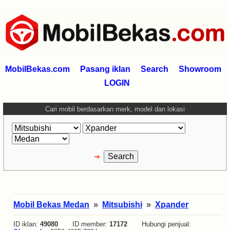
MobilBekas.com
Pasang iklan
Search
Showroom
LOGIN
Cari mobil berdasarkan merk, model dan lokasi
Mobil Bekas Medan
»
Mitsubishi
»
Xpander
ID iklan:
49080
ID member:
17172
Hubungi penjual: