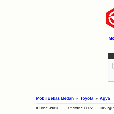
Mo
Mobil Bekas Medan
»
Toyota
»
Agya
ID iklan:
49087
ID member:
17172
Hubungi p