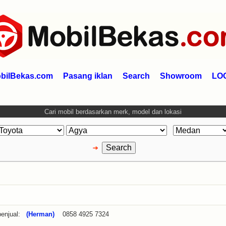
bilBekas.com
Pasang iklan
Search
Showroom
LO
Cari mobil berdasarkan merk, model dan lokasi
enjual:
(Herman)
0858 4925 7324