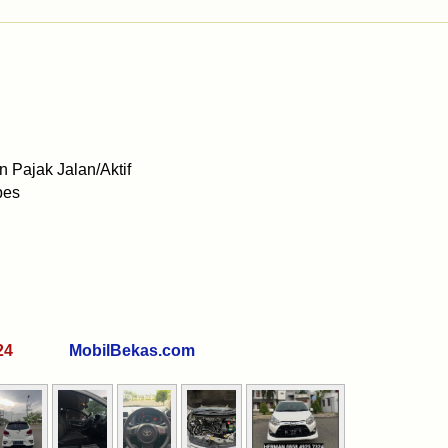
 Pajak Jalan/Aktif
bes
 7324
MobilBekas.com