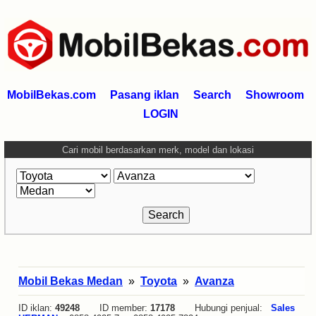
MobilBekas.com
Pasang iklan
Search
Showroom
LOGIN
Cari mobil berdasarkan merk, model dan lokasi
Mobil Bekas Medan
»
Toyota
»
Avanza
ID iklan:
49248
ID member:
17178
Hubungi penjual:
Sales