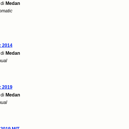
di
Medan
omatic
z 2014
di
Medan
ual
z 2019
di
Medan
ual
2019 M/T