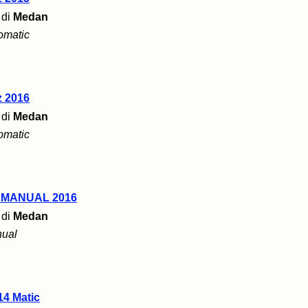
di
Medan
omatic
z 2016
di
Medan
omatic
 MANUAL 2016
di
Medan
ual
14 Matic