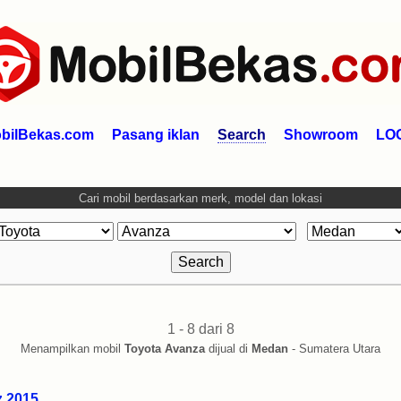
bilBekas.com
Pasang iklan
Search
Showroom
LO
Cari mobil berdasarkan merk, model dan lokasi
1 - 8 dari 8
Menampilkan mobil
Toyota Avanza
dijual di
Medan
- Sumatera Utara
z 2015