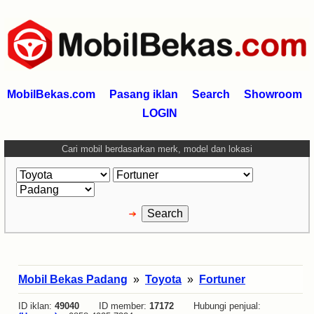
MobilBekas.com
Pasang iklan
Search
Showroom
LOGIN
Cari mobil berdasarkan merk, model dan lokasi
Mobil Bekas Padang
»
Toyota
»
Fortuner
ID iklan:
49040
ID member:
17172
Hubungi penjual: