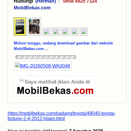
Hubungi
(Herman) :
0858 4925 7324
MobilBekas.com
Mohon tunggu, sedang download gambar dari website
MobilBekas.com ...
https://mobilbekas.com/padang/toyota/49040-toyota-
fortune-2-4-2012-hitam.html