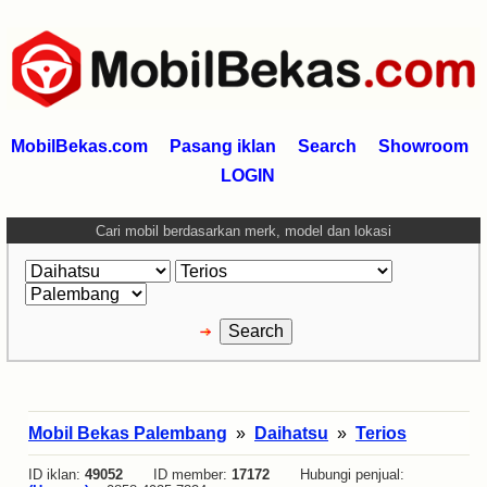
MobilBekas.com
Pasang iklan
Search
Showroom
LOGIN
Cari mobil berdasarkan merk, model dan lokasi
Mobil Bekas Palembang
»
Daihatsu
»
Terios
ID iklan:
49052
ID member:
17172
Hubungi penjual: