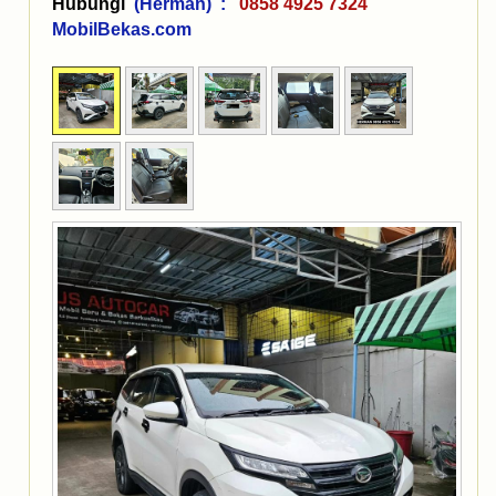
Hubungi
(Herman) :
0858 4925 7324
MobilBekas.com