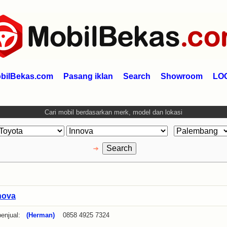
bilBekas.com
Pasang iklan
Search
Showroom
LO
Cari mobil berdasarkan merk, model dan lokasi
nova
enjual:
(Herman)
0858 4925 7324