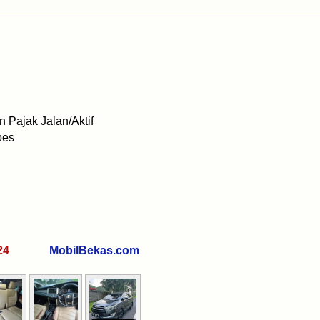
 Pajak Jalan/Aktif
bes
 7324
MobilBekas.com