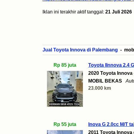
Iklan ini terakhir aktif tanggal:
21 Juli 2026
Jual Toyota Innova di Palembang
- mobil
Rp 85 juta
Toyota lInnova 2.4 G
2020 Toyota Innova
MOBIL BEKAS
Aut
23.000 km
Rp 55 juta
Inova G 2.0cc M/T t
2011 Toyota Innova