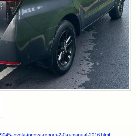
49045-toyota-innova-reborn-2-0-g-manual-2016.html