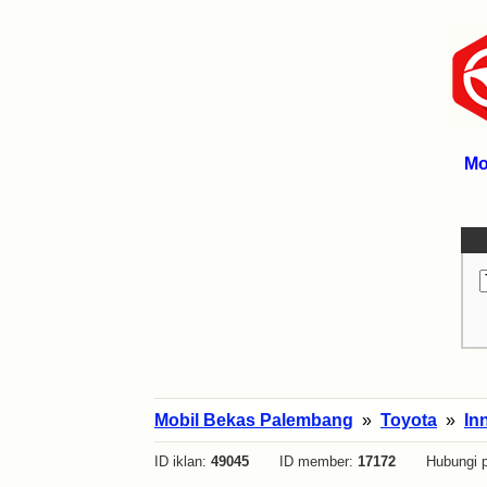
Mo
Mobil Bekas Palembang
»
Toyota
»
In
ID iklan:
49045
ID member:
17172
Hubungi p