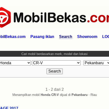
bilBekas.com
Pasang iklan
Search
Showroom
LO
Cari mobil berdasarkan merk, model dan lokasi
1 - 2 dari 2
Menampilkan mobil
Honda CR-V
dijual di
Pekanbaru
- Riau
AGE 2017