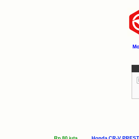
Mo
Rp 80 juta
Honda CR-V PREST