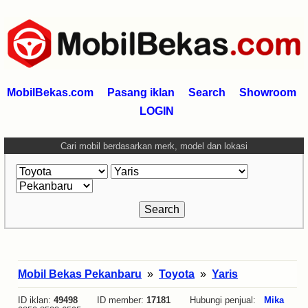
MobilBekas.com
Pasang iklan
Search
Showroom
LOGIN
Cari mobil berdasarkan merk, model dan lokasi
Mobil Bekas Pekanbaru
»
Toyota
»
Yaris
ID iklan:
49498
ID member:
17181
Hubungi penjual:
Mika