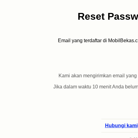
Reset Passw
Email yang terdaftar di MobilBekas.
Kami akan mengirimkan email yang b
Jika dalam waktu 10 menit Anda belum 
Hubungi kami