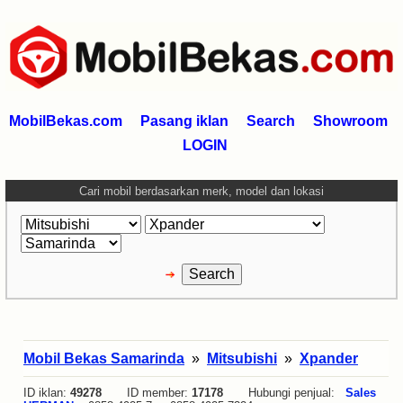
MobilBekas.com
Pasang iklan
Search
Showroom
LOGIN
Cari mobil berdasarkan merk, model dan lokasi
Mobil Bekas Samarinda
»
Mitsubishi
»
Xpander
ID iklan:
49278
ID member:
17178
Hubungi penjual:
Sales