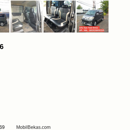
16
 0269
MobilBekas.com