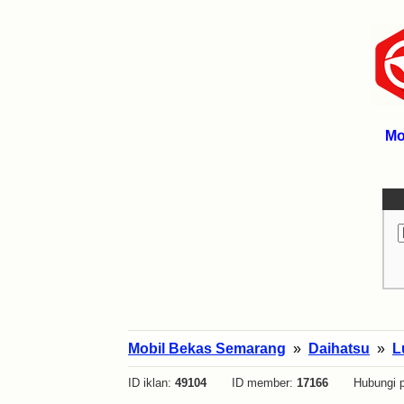
Mo
Mobil Bekas Semarang
»
Daihatsu
»
L
ID iklan:
49104
ID member:
17166
Hubungi p