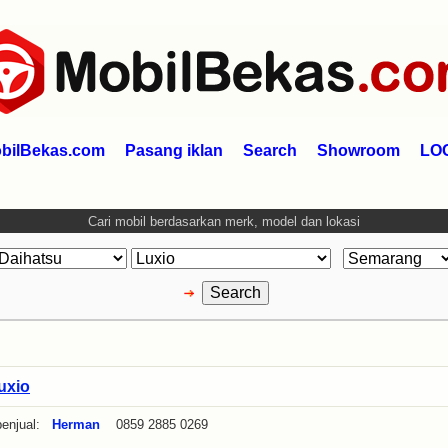
bilBekas.com
Pasang iklan
Search
Showroom
LO
Cari mobil berdasarkan merk, model dan lokasi
uxio
enjual:
Herman
0859 2885 0269