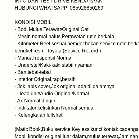
INFO DAN TEST DRIVE KENDARAAN
HUBUNGI WHATSAPP: 085928850269
KONDISI MOBIL
- Bodi Mulus Terawat/Original Cat
- Mesin normal halus,Perawatan rutin berkala
- Kilometer Reel sesuai pemgechekan service rutin berk
bengkel resmi Toyota (Setvice Record )
- Manual responsif Normal
- Understel/Kaki-kaki stabil nyaman
- Ban tebal-tebal
- Interior Original,rapi,bersih
- Jok lapis cover,Jok original ada di dalamnya
- Head unit/Audio Original/Normal
- Ax Normal dingin
- Indikator kelistrikan Normal semua
- Kelengkalan fullshet
(Matic Book,Buku service,Keyless kunci kontak cadanga
Mobil kondisi original luar dalam,mulus terawat,Jaminan 