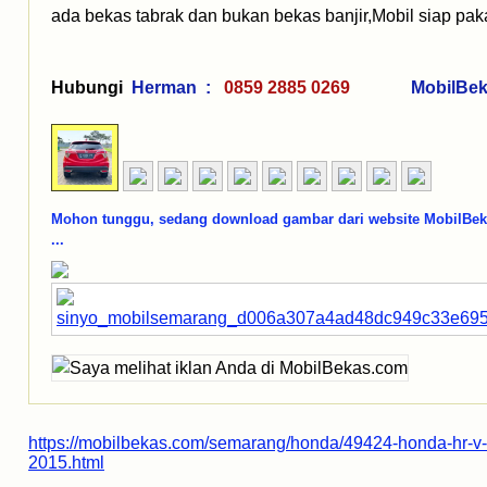
ada bekas tabrak dan bukan bekas banjir,Mobil siap paka
Hubungi
Herman :
0859 2885 0269
MobilBe
Mohon tunggu, sedang download gambar dari website MobilBe
...
https://mobilbekas.com/semarang/honda/49424-honda-hr-v-
2015.html