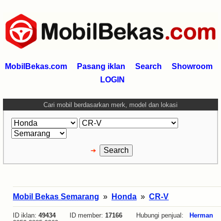
MobilBekas.com
Pasang iklan
Search
Showroom
LOGIN
Cari mobil berdasarkan merk, model dan lokasi
Mobil Bekas Semarang
»
Honda
»
CR-V
ID iklan:
49434
ID member:
17166
Hubungi penjual:
Herman